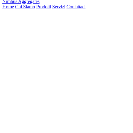
Nimbus Aggregates
Home
Chi Siamo
Prodotti
Servizi
Contattaci