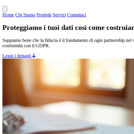
Apri menu
Home
Chi Siamo
Prodotti
Servizi
Contattaci
Proteggiamo i tuoi dati così come
costruia
Sappiamo bene che la fiducia è il fondamento di ogni partnership nel s
conformità con il GDPR.
Leggi i dettagli